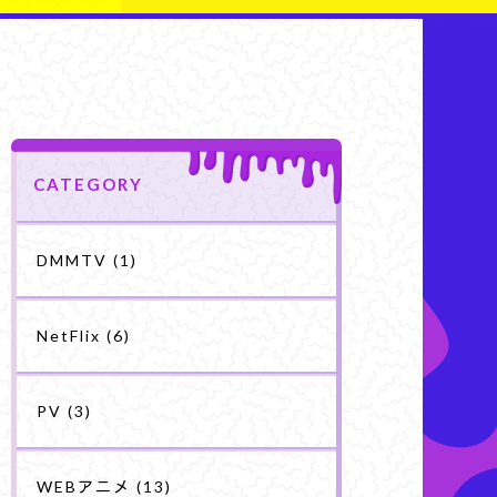
CATEGORY
DMMTV
(1)
NetFlix
(6)
PV
(3)
WEBアニメ
(13)