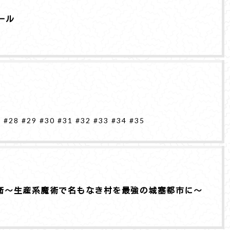
ール
7
#28
#29
#30
#31
#32
#33
#34
#35
衛～生産系魔術で名もなき村を最強の城塞都市に～