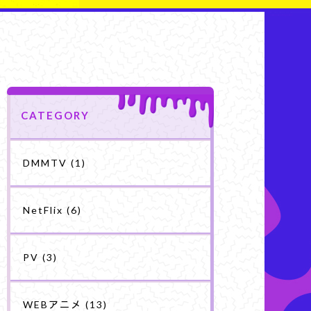
CATEGORY
DMMTV
(1)
NetFlix
(6)
PV
(3)
WEBアニメ
(13)