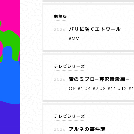
劇場版
パリに咲くエトワール
2026
#MV
テレビシリーズ
青のミブロ—芹沢暗殺編—
2026
OP
#1
#4
#7
#8
#11
#12
#
テレビシリーズ
アルネの事件簿
2026