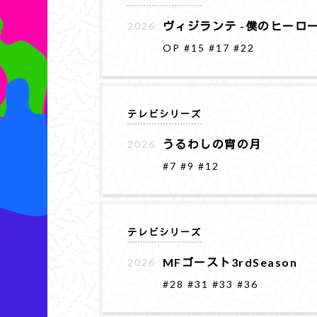
ヴィジランテ -僕のヒーローア
2026
OP
#15
#17
#22
テレビシリーズ
うるわしの宵の月
2026
#7
#9
#12
テレビシリーズ
MFゴースト3rdSeason
2026
#28
#31
#33
#36