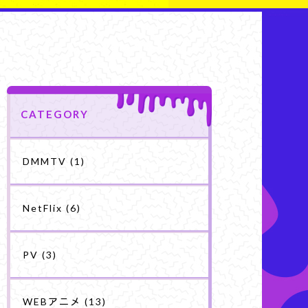
CATEGORY
DMMTV
(1)
NetFlix
(6)
PV
(3)
WEBアニメ
(13)