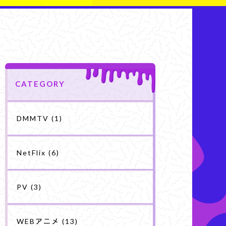
CATEGORY
DMMTV
(1)
NetFlix
(6)
PV
(3)
WEBアニメ
(13)