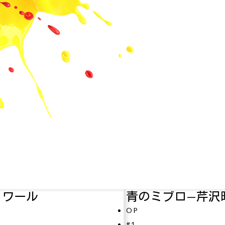
青のミブロ—芹沢暗殺編—
アル
P
#11
1
テレビ