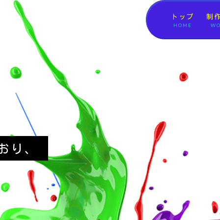
トップ
制
HOME
WO
おり、