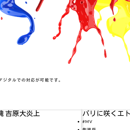
デジタルでの対応が可能です。
パリに咲くエトワール
#MV
O
劇場版
#