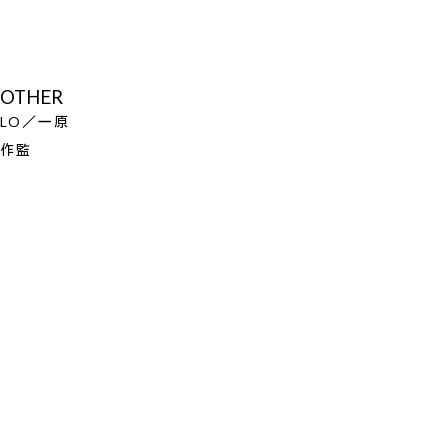
OTHER
LO／一原
作監