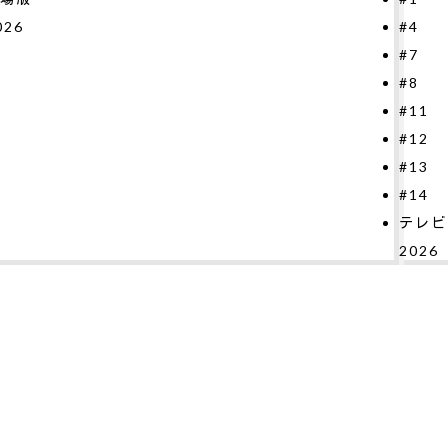
#4
20
#7
#8
#11
#12
#13
#14
テレビシリーズ
2026