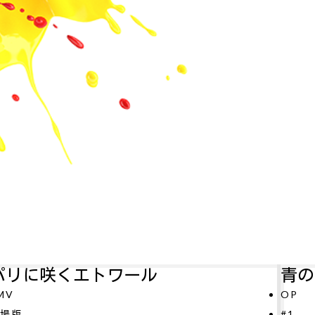
青のミブロ—芹沢暗殺編—
OP
#1
#1
テ