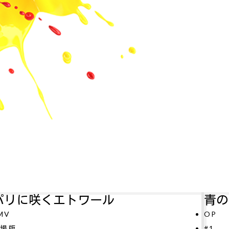
ル
青のミブロ—芹沢暗殺
OP
#1