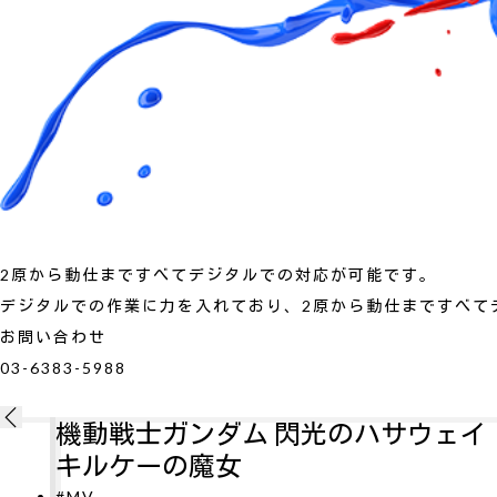
2原から動仕まですべてデジタルでの対応が可能です。
デジタルでの作業に力を入れており、2原から動仕まですべて
お問い合わせ
03-6383-5988
ダム 閃光のハサウェイ
新劇場版銀魂 吉
女
#MV
劇場版