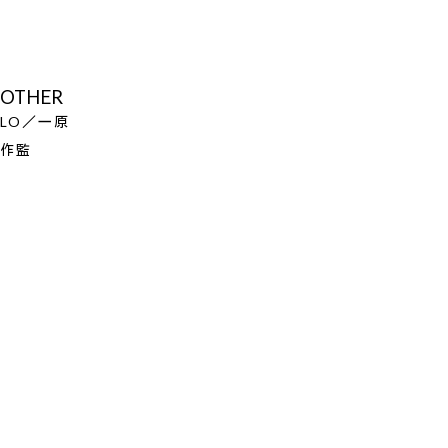
OTHER
LO／一原
作監