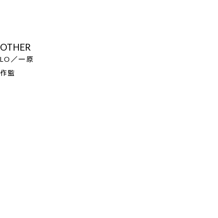
OTHER
LO／一原
作監