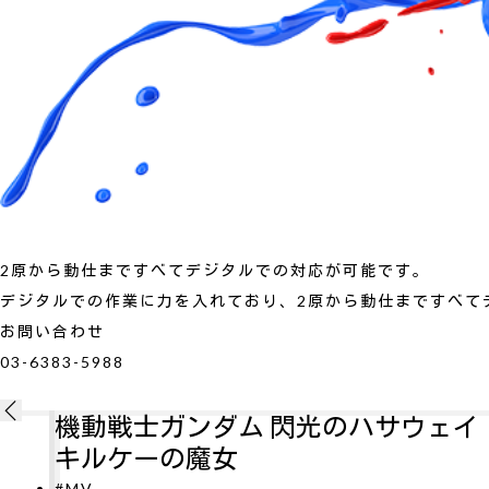
2原から動仕まですべてデジタルでの対応が可能です。
デジタルでの作業に力を入れており、2原から動仕まですべて
お問い合わせ
03-6383-5988
ム 閃光のハサウェイ
新劇場版銀魂 吉
女
#MV
劇場版