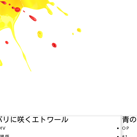
ル
青のミブロ—芹沢暗殺編
OP
#1