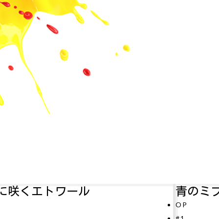
青のミブロ—芹沢暗殺編—
アル
P
#11
1
テレビ