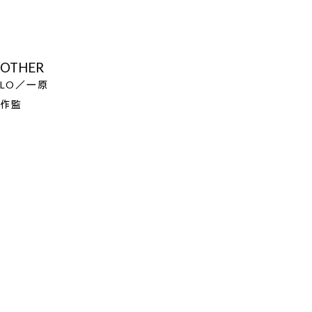
OTHER
LO／一原
作監