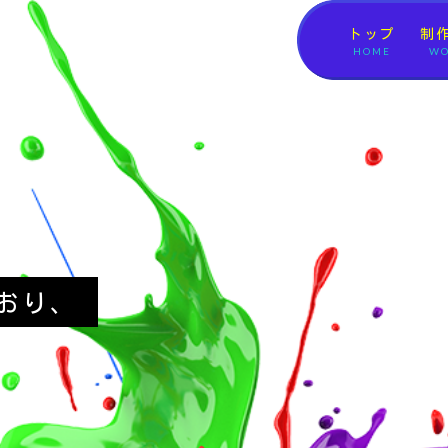
トップ
制
HOME
WO
おり、