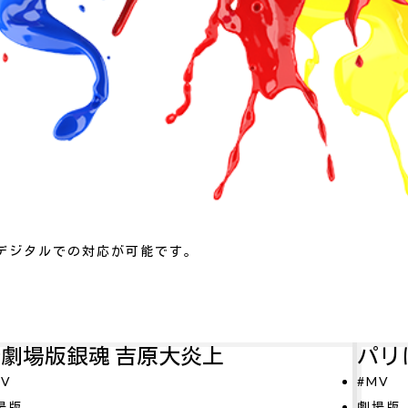
デジタルでの対応が可能です。
パリに咲くエトワール
#MV
O
劇場版
#