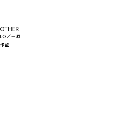
OTHER
LO／一原
作監