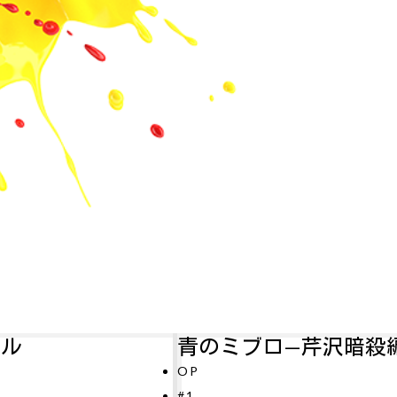
青のミブロ—芹沢暗殺編—
アル
P
#11
1
テレビ