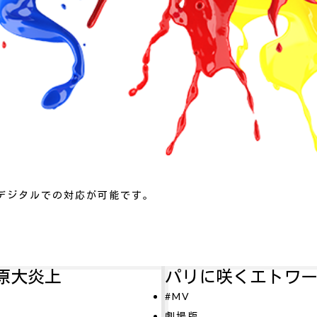
デジタルでの対応が可能です。
パリに咲くエトワール
#MV
O
劇場版
#