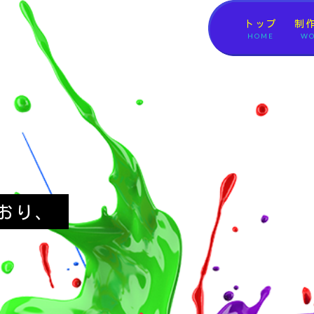
トップ
制
HOME
WO
おり、