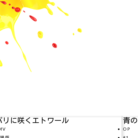
青のミブロ—芹沢暗殺編—
アル
P
#11
1
テレビ