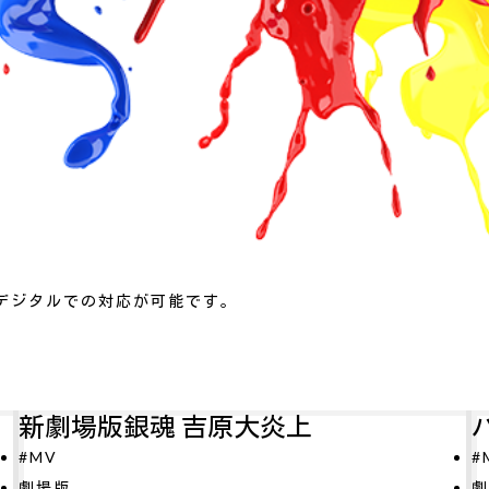
デジタルでの対応が可能です。
パリに咲くエトワール
#MV
O
劇場版
#