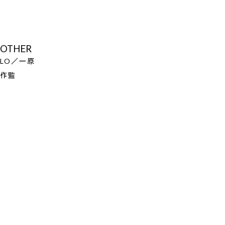
OTHER
LO／一原
作監