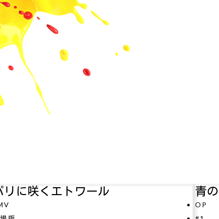
青のミブロ—芹沢暗殺編—
アル
P
#11
1
テレビ