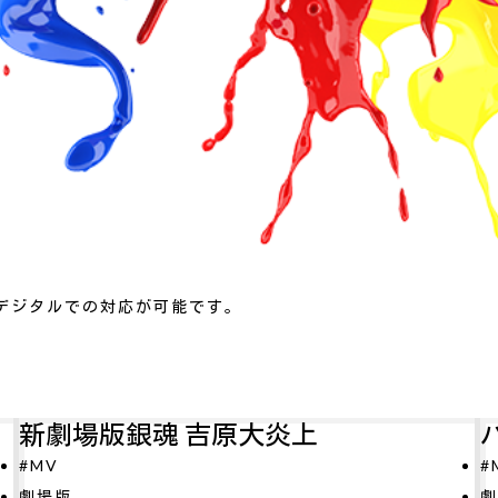
デジタルでの対応が可能です。
パリに咲くエトワール
#MV
O
劇場版
#