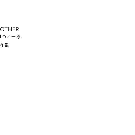
OTHER
LO／一原
作監