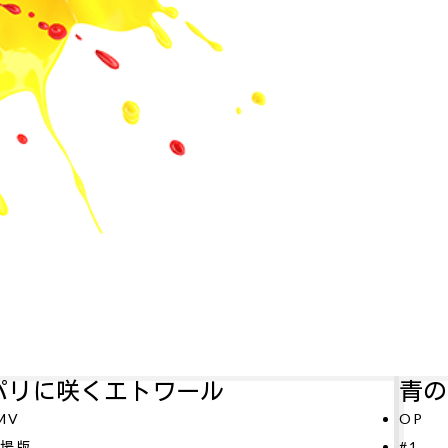
青のミブロ—芹沢暗殺編—
アル
P
#11
1
テレビ