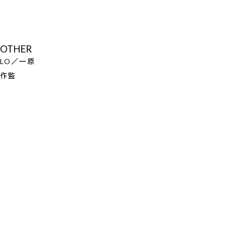
OTHER
LO／一原
作監