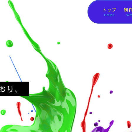
トップ
制
HOME
WO
おり、