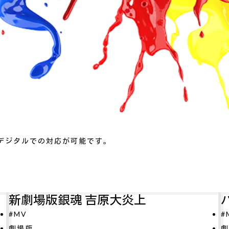
デジタルでの対応が可能です。
パリに咲くエトワール
#MV
O
劇場版
#