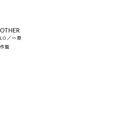
OTHER
LO／一原
作監