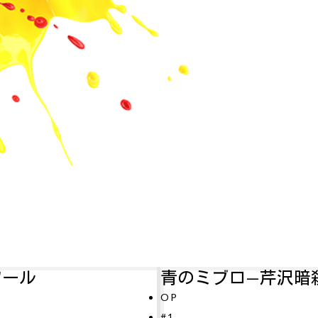
青のミブロ—芹沢暗殺編—
アル
P
#11
1
テレビ