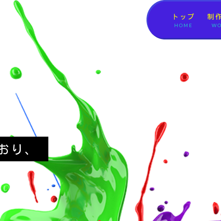
トップ
制
HOME
WO
おり、