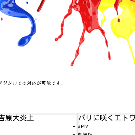
デジタルでの対応が可能です。
パリに咲くエトワール
#MV
O
劇場版
#