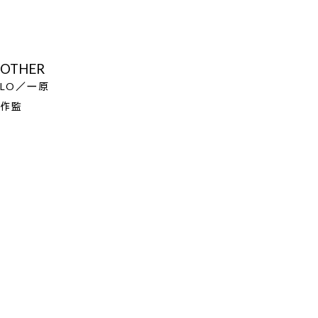
OTHER
LO／一原
作監