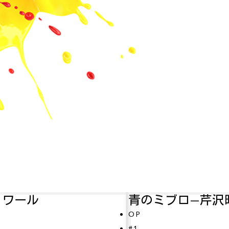
青のミブロ—芹沢暗殺編—
アル
P
#11
1
テレビ