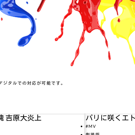
デジタルでの対応が可能です。
パリに咲くエトワール
#MV
O
劇場版
#